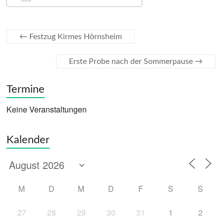
ICS herunterladen
Google Kalender
←
Festzug Kirmes Hörnsheim
Erste Probe nach der Sommerpause
→
Termine
Keine Veranstaltungen
Kalender
M
D
M
D
F
S
S
27
28
29
30
31
1
2