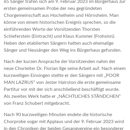
65 Sänger trafen sich am 9. Februar 2023 im Bürgerhaus zur
ersten gemeinsamen Probe der neu gegründeten
Chorgemeinschaft aus Hochelheim und Hörnsheim. Man
könne von einem historischen Ereignis sprechen, so die
einführenden Worte der Vorsitzenden Thorsten
Schieferstein (Eintracht) und Klaus Kummer (Frohsinn).
Neben den etablierten Sängern hatten auch ehemalige
Sänger und Neusänger den Weg ins Bürgerhaus gefunden.
Nach der kurzen Ansprache der Vorsitzenden nahm der
neue Chorleiter Dr. Florian Ilge seine Arbeit auf. Nach einem
kurzweiligen Einsingen stellte er den Sängern mit „POOR
MAN LAZRUS“ von Jester Hairston die erste gemeinsame
Partitur vor mit der sich anschließend beschäftigt wurde.
Als zweites Werk hatte er „NÄCHTLICHES STÄNDCHEN“
von Franz Schubert mitgebracht.
Nach 90 kurzweiligen Minuten endete die historische
Chorprobe sogar mit Applaus und der 9. Februar 2023 wird
in den Chroniken der beiden Gesangvereine ein besonderer