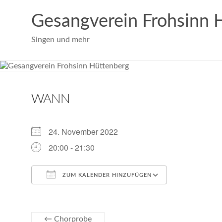
Zum
Inhalt
Gesangverein Frohsinn 
springen
Singen und mehr
WANN
24. November 2022
20:00 - 21:30
ZUM KALENDER HINZUFÜGEN
ICS herunterladen
Google Kale
←
Chorprobe