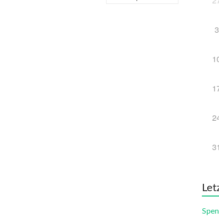
2
3
1
1
2
3
Let
Spen