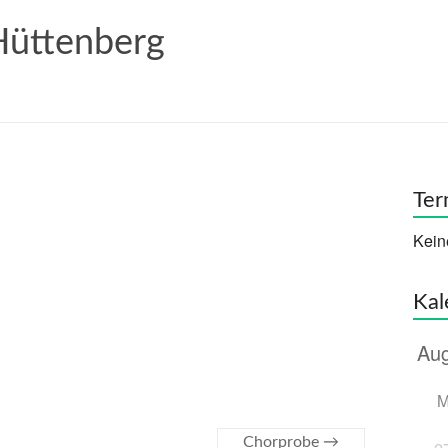
Hüttenberg
Ter
Kein
Kal
nder
iCalendar
Off
Chorprobe
→