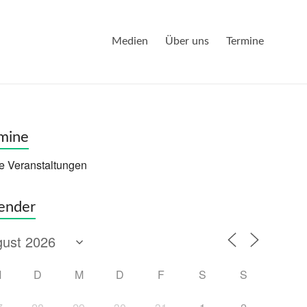
Medien
Über uns
Termine
mine
e Veranstaltungen
ender
ice 365
Outlook Live
M
D
M
D
F
S
S