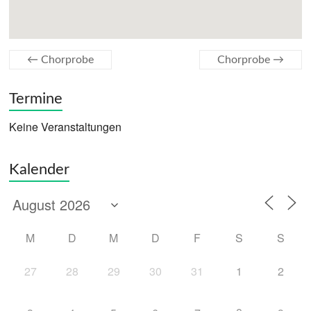
←
Chorprobe
Chorprobe
→
Termine
Keine Veranstaltungen
Kalender
M
D
M
D
F
S
S
27
28
29
30
31
1
2