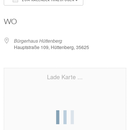
ZUM KALENDER HINZUFÜGEN
ICS herunterladen
Google Kalender
iCalendar
Office 365
Outlook Live
WO
Bürgerhaus Hüttenberg
Hauptstraße 109, Hüttenberg, 35625
Lade Karte ...